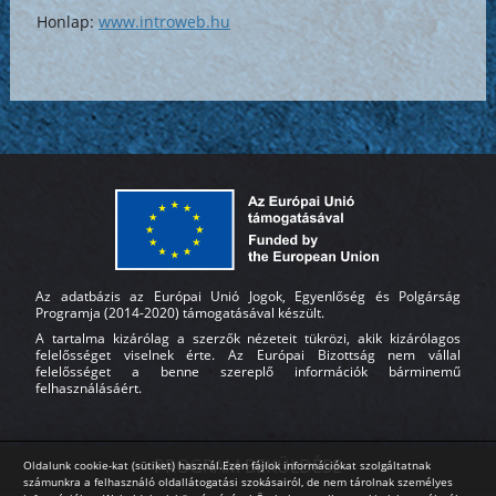
Honlap:
www.introweb.hu
Az adatbázis az Európai Unió Jogok, Egyenlőség és Polgárság
Programja (2014-2020) támogatásával készült.
A tartalma kizárólag a szerzők nézeteit tükrözi, akik kizárólagos
felelősséget viselnek érte. Az Európai Bizottság nem vállal
felelősséget a benne szereplő információk bárminemű
felhasználásáért.
PROGRAM BEKÜLDÉSE
Oldalunk cookie-kat (sütiket) használ.Ezen fájlok információkat szolgáltatnak
számunkra a felhasználó oldallátogatási szokásairól, de nem tárolnak személyes