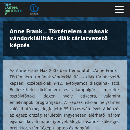
Anne Frank – Történelem a mának
vándorkiállítás - diák tárlatvezető
képzés
Az Anne Frank Ház 2007-ben bemutatott „Anne Frank –
Történelem a mának vándorkiállítás – diák tárlatvezető-
képzés” középiskolák 9-12. évfolyamos diákjainak szól.
Beilleszthető történelem és állampolgári ismeretek,
osztályfőnöki, idegen nyelv, etikaóra, valamint
emléknapok programjába. A képzés iskolai helyszínen
valósítható meg, legfeljebb 35 fő részvételével. A képzés
az egész ország területén ingyenesen elérhető, három
egymást követő napot igényel. Megtartásához szükséges:
projektor, számítógép / laptop és hangfal.