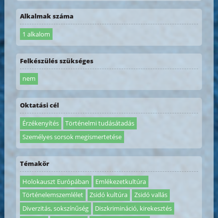
Alkalmak száma
1 alkalom
Felkészülés szükséges
nem
Oktatási cél
Érzékenyítés
Történelmi tudásátadás
Személyes sorsok megismertetése
Témakör
Holokauszt Európában
Emlékezetkultúra
Történelemszemlélet
Zsidó kultúra
Zsidó vallás
Diverzitás, sokszínűség
Diszkrimináció, kirekesztés