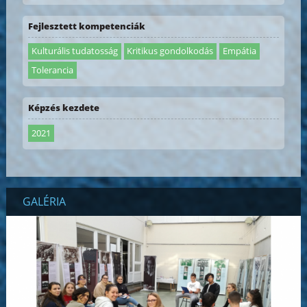
Fejlesztett kompetenciák
Kulturális tudatosság
Kritikus gondolkodás
Empátia
Tolerancia
Képzés kezdete
2021
GALÉRIA