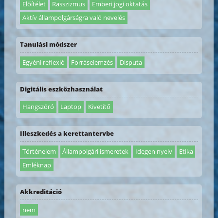
Előítélet
Rasszizmus
Emberi jogi oktatás
Aktív állampolgárságra való nevelés
Tanulási módszer
Egyéni reflexió
Forráselemzés
Disputa
Digitális eszközhasználat
Hangszóró
Laptop
Kivetítő
Illeszkedés a kerettantervbe
Történelem
Állampolgári ismeretek
Idegen nyelv
Etika
Emléknap
Akkreditáció
nem