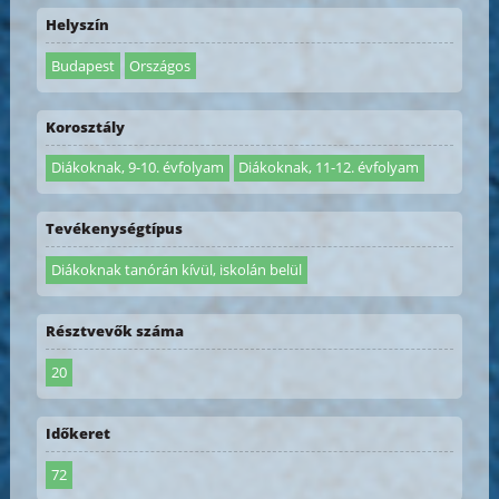
Helyszín
Budapest
Országos
Korosztály
Diákoknak, 9-10. évfolyam
Diákoknak, 11-12. évfolyam
Tevékenységtípus
Diákoknak tanórán kívül, iskolán belül
Résztvevők száma
20
Időkeret
72