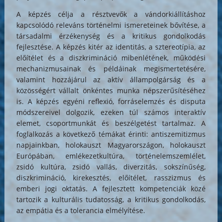
A képzés célja a résztvevők a vándorkiállításhoz
kapcsolódó releváns történelmi ismereteinek bővítése, a
társadalmi érzékenység és a kritikus gondolkodás
fejlesztése. A képzés kitér az identitás, a sztereotípia, az
előítélet és a diszkrimináció mibenlétének, működési
mechanizmusainak és példáinak megismertetésére,
valamint hozzájárul az aktív állampolgárság és a
közösségért vállalt önkéntes munka népszerűsítéséhez
is. A képzés egyéni reflexió, forráselemzés és disputa
módszereivel dolgozik, ezeken túl számos interaktív
elemet, csoportmunkát és beszélgetést tartalmaz. A
foglalkozás a következő témákat érinti: antiszemitizmus
napjainkban, holokauszt Magyarországon, holokauszt
Európában, emlékezetkultúra, történelemszemlélet,
zsidó kultúra, zsidó vallás, diverzitás, sokszínűség,
diszkrimináció, kirekesztés, előítélet, rasszizmus és
emberi jogi oktatás. A fejlesztett kompetenciák közé
tartozik a kulturális tudatosság, a kritikus gondolkodás,
az empátia és a tolerancia elmélyítése.