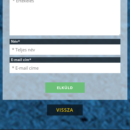
Név
*
E-mail cím
*
VISSZA