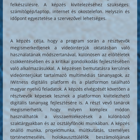
felkészülésre. A képzés kivitelezéséhez szükséges:
számítógép/laptop, internet és okostelefon. Helyszín és
időpont egyeztetése a szervezővel lehetséges.
A képzés célja, hogy a program során a résztvevők
megismerkedjenek a videóinterjúk oktatásban való
használatának módszertanával, különösen az előítéletek
csökkentésében és a kritikai gondolkodás fejlesztésében
való alkalmazásukkal. A képzésen bemutatásra kerülnek
videóinterjúkat tartalmazó multimédiás tananyagok, az
IWitness digitális platform és a platformon található
magyar nyelvű feladatok. A képzés elvégzését követően a
résztvevők képesek lesznek a platformon kivitelezhető
digitális tananyag fejlesztésére is. A részt vevő tanárok
megismerhetik, hogy milyen komplex módon
használhatók a visszaemlékezések a különböző
szaktárgyakban és az osztályfőnöki munkában. A képzés
önálló munka, projektmunka, múltkutatás, személyes
történetmesélés, holokauszttúlélők beszámolójának