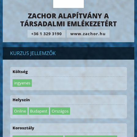
ZACHOR ALAPÍTVÁNY A
TÁRSADALMI EMLÉKEZETÉRT
+36 1 329 3190
www.zachor.hu
KURZUS JELLEMZŐK
Költség
ingyenes
Helyszín
Online
Budapest
Országos
Korosztály