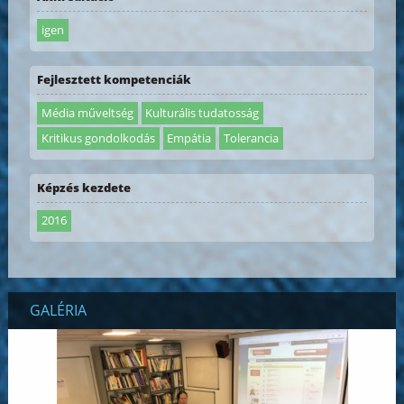
igen
Fejlesztett kompetenciák
Média műveltség
Kulturális tudatosság
Kritikus gondolkodás
Empátia
Tolerancia
Képzés kezdete
2016
GALÉRIA