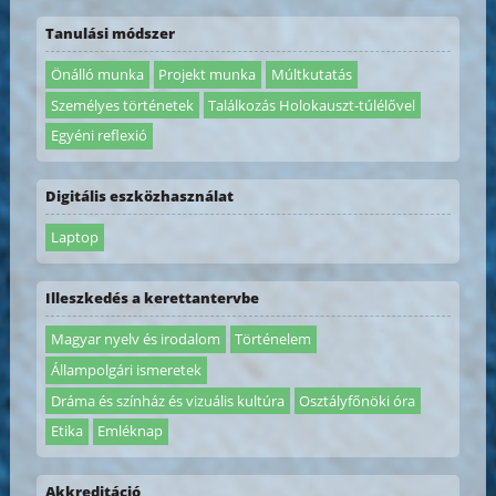
Tanulási módszer
Önálló munka
Projekt munka
Múltkutatás
Személyes történetek
Találkozás Holokauszt-túlélővel
Egyéni reflexió
Digitális eszközhasználat
Laptop
Illeszkedés a kerettantervbe
Magyar nyelv és irodalom
Történelem
Állampolgári ismeretek
Dráma és színház és vizuális kultúra
Osztályfőnöki óra
Etika
Emléknap
Akkreditáció