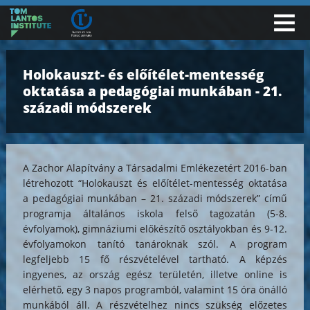
Holokauszt- és előítélet-mentesség
oktatása a pedagógiai munkában - 21.
századi módszerek
A Zachor Alapítvány a Társadalmi Emlékezetért 2016-ban
létrehozott “Holokauszt és előítélet-mentesség oktatása
a pedagógiai munkában – 21. századi módszerek” című
programja általános iskola felső tagozatán (5-8.
évfolyamok), gimnáziumi előkészítő osztályokban és 9-12.
évfolyamokon tanító tanároknak szól. A program
legfeljebb 15 fő részvételével tartható. A képzés
ingyenes, az ország egész területén, illetve online is
elérhető, egy 3 napos programból, valamint 15 óra önálló
munkából áll. A részvételhez nincs szükség előzetes