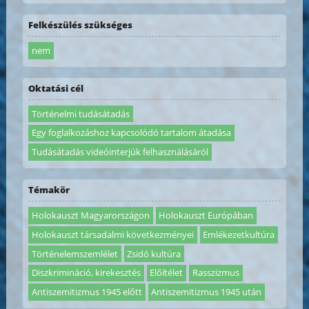
Felkészülés szükséges
nem
Oktatási cél
Történelmi tudásátadás
Egy foglalkozáshoz kapcsolódó tartalom átadása
Tudásátadás videóinterjúk felhasználásáról
Témakör
Holokauszt Magyarországon
Holokauszt Európában
Holokauszt társadalmi következményei
Emlékezetkultúra
Történelemszemlélet
Zsidó kultúra
Diszkrimináció, kirekesztés
Előítélet
Rasszizmus
Antiszemitizmus 1945 előtt
Antiszemitizmus 1945 után