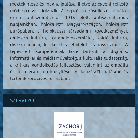
megtekintése és meghallgatása, illetve az egyéni reflexió
módszereivel dolgozik. A képzés a következő témákat
érinti: antiszemitizmus 1945 előtt, antiszemitizmus
napjainkban, holokauszt Magyarországon, holokauszt
Európában, a holokauszt társadalmi következményei,
emlékezetkultúra, történelemszemlélet, zsidó kultúra,
diszkrimináció, kirekesztés, előítélet és rasszizmus. A
fejlesztett kompetenciák közé tartozik a digitális,
informatikai és médiaműveltség, a kulturális tudatosság,
a kritikus gondolkodás fejlesztése, valamint az empátia
és a tolerancia elmélyítése. A képzésről hatásmérés
történik kérdőíves formában.
SZERVEZŐ