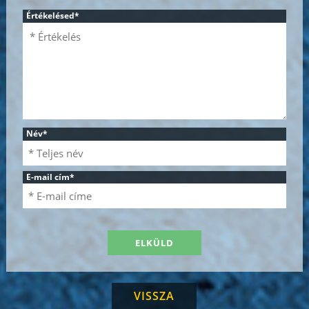
Értékelésed
*
Név
*
E-mail cím
*
VISSZA