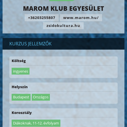
MAROM KLUB EGYESÜLET
+36203255807
www.marom.hu/
zsidokultura.hu
KURZUS JELLEMZŐK
Költség
ingyenes
Helyszín
Budapest
Országos
Korosztály
Diákoknak, 11-12. évfolyam