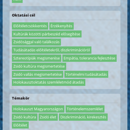
Oktatási cél
Előítéletcsökkentés
Érzékenyítés
Kultúrák közötti párbeszéd elősegítése
Zsidósággal való találkozás
Tudásátadás előítéletekről, diszkriminációról
Sztereotípiák megismerése
Empátia, tolerancia fejlesztése
Zsidó kultúra megismertetése
Zsidó vallás megismertetése
Történelmi tudásátadás
Holokausztoktatás szemléletmód átadás
Témakör
Holokauszt Magyarországon
Történelemszemlélet
Zsidó kultúra
Zsidó élet
Diszkrimináció, kirekesztés
Előítélet