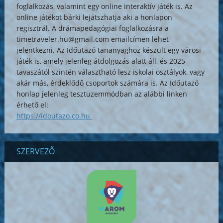
foglalkozás, valamint egy online interaktív játék is. Az
online játékot bárki lejátszhatja aki a honlapon
regisztrál. A drámapedagógiai foglalkozásra a
timetraveler.hu@gmail.com
emailcímen lehet
jelentkezni. Az Időutazó tananyaghoz készült egy városi
játék is, amely jelenleg átdolgozás alatt áll, és 2025
tavaszától szintén választható lesz iskolai osztályok, vagy
akár más, érdeklődő csoportok számára is. Az Időutazó
honlap jelenleg tesztüzemmódban az alábbi linken
érhető el:
https://idoutazo.co.hu
SZERVEZŐ