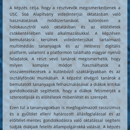
A képzés célja, hogy a résztvevők megismerkedjenek a
USC Soá Alapítvány videóinterjúi oktatásban való
használatának módszertanával, különösen a
holokausztról való oktatásban és az előítéletek
csökkentésében való alkalmazásukkal. A képzésen
bemutatásra kerülnek videóinterjúkat tartalmazó
multimédiás tananyagok és az IWitness digitális
platform, valamint a platformon található magyar nyelvű
feladatok. A részt vevő tanárok megismerhetik, hogy
milyen komplex módon használhatók a
visszaemlékezések a különböző szaktárgyakban és az
osztályfőnöki munkában. A képzést elvégző tanárok a
bemutatott tananyagok felhasználásával a diákok kritikai
gondolkodását segíthetik, hogy a diákok felismerjék a
sztereotípiák és előítéletek mibenlétét és szerepét.
Ezen túl a tananyagokban is megfogalmazott rasszizmus
és a gyűlölet elleni határozott állásfoglalással és az
előítélet-mentes gondolkodásra való oktatással segíteni
tudják diákjaik felelős állampolgárokká válását. A képzés