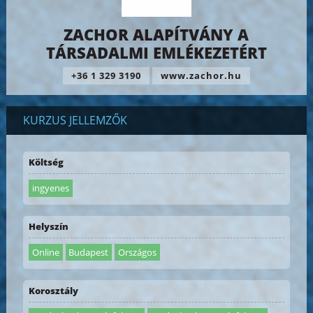
ZACHOR ALAPÍTVÁNY A
TÁRSADALMI EMLÉKEZETÉRT
+36 1 329 3190
www.zachor.hu
KURZUS JELLEMZŐK
Költség
ingyenes
Helyszín
Online
Budapest
Országos
Korosztály