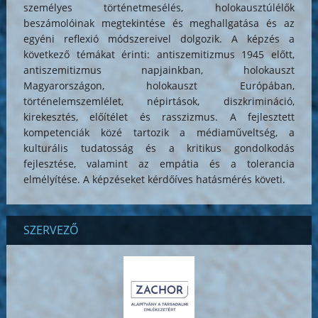
személyes történetmesélés, holokausztúlélők
beszámolóinak megtekintése és meghallgatása és az
egyéni reflexió módszereivel dolgozik. A képzés a
következő témákat érinti: antiszemitizmus 1945 előtt,
antiszemitizmus napjainkban, holokauszt
Magyarországon, holokauszt Európában,
történelemszemlélet, népirtások, diszkrimináció,
kirekesztés, előítélet és rasszizmus. A fejlesztett
kompetenciák közé tartozik a médiaműveltség, a
kulturális tudatosság és a kritikus gondolkodás
fejlesztése, valamint az empátia és a tolerancia
elmélyítése. A képzéseket kérdőíves hatásmérés követi.
SZERVEZŐ