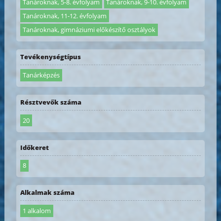
Tanároknak, 5-8. évfolyam
Tanároknak, 9-10. évfolyam
Tanároknak, 11-12. évfolyam
Tanároknak, gimnáziumi előkészítő osztályok
Tevékenységtípus
Tanárképzés
Résztvevők száma
20
Időkeret
8
Alkalmak száma
1 alkalom