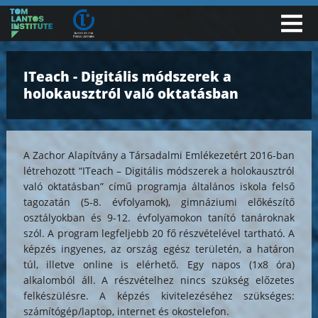
ITeach - Digitális módszerek a
holokausztról való oktatásban
A Zachor Alapítvány a Társadalmi Emlékezetért 2016-ban
létrehozott “ITeach – Digitális módszerek a holokausztról
való oktatásban” című programja általános iskola felső
tagozatán (5-8. évfolyamok), gimnáziumi előkészítő
osztályokban és 9-12. évfolyamokon tanító tanároknak
szól. A program legfeljebb 20 fő részvételével tartható. A
képzés ingyenes, az ország egész területén, a határon
túl, illetve online is elérhető. Egy napos (1x8 óra)
alkalomból áll. A részvételhez nincs szükség előzetes
felkészülésre. A képzés kivitelezéséhez szükséges:
számítógép/laptop, internet és okostelefon.