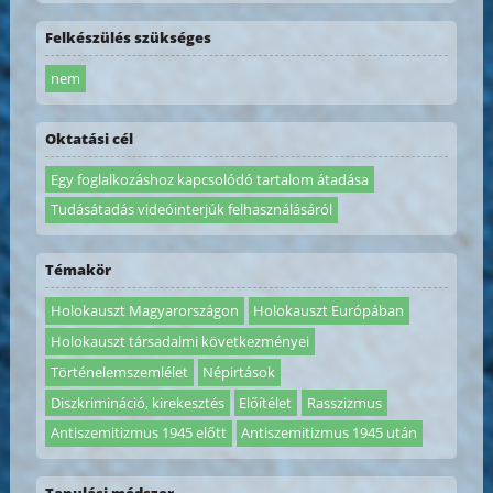
Felkészülés szükséges
nem
Oktatási cél
Egy foglalkozáshoz kapcsolódó tartalom átadása
Tudásátadás videóinterjúk felhasználásáról
Témakör
Holokauszt Magyarországon
Holokauszt Európában
Holokauszt társadalmi következményei
Történelemszemlélet
Népirtások
Diszkrimináció, kirekesztés
Előítélet
Rasszizmus
Antiszemitizmus 1945 előtt
Antiszemitizmus 1945 után