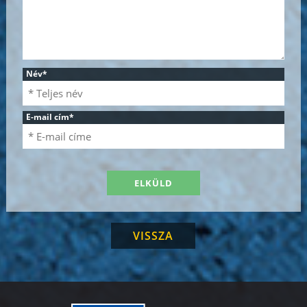
Név
*
E-mail cím
*
VISSZA