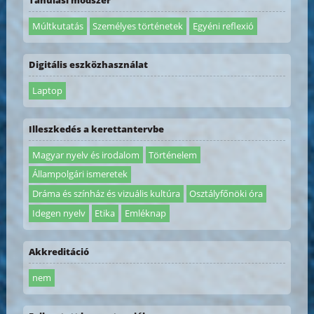
Tanulási módszer
Múltkutatás
Személyes történetek
Egyéni reflexió
Digitális eszközhasználat
Laptop
Illeszkedés a kerettantervbe
Magyar nyelv és irodalom
Történelem
Állampolgári ismeretek
Dráma és színház és vizuális kultúra
Osztályfőnöki óra
Idegen nyelv
Etika
Emléknap
Akkreditáció
nem