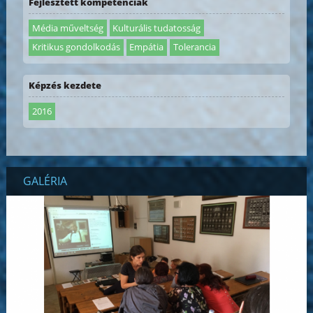
Fejlesztett kompetenciák
Média műveltség
Kulturális tudatosság
Kritikus gondolkodás
Empátia
Tolerancia
Képzés kezdete
2016
GALÉRIA