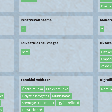
Diákok
Résztvevők száma
Időker
20
2
Felkészülés szükséges
Oktatás
nem
Érzéke
Empátia
Zsidó 
Tanulási módszer
Digitál
Önálló munka
Projekt munka
Nem, n
let
Helyszín látogatás
Múltkutatás
t
Személyes történetek
Egyéni reflexió
és
Forráselemzés