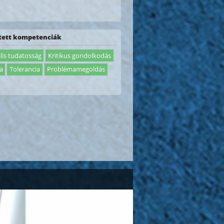
ztett kompetenciák
lis tudatosság
Kritikus gondolkodás
a
Tolerancia
Problémamegoldás