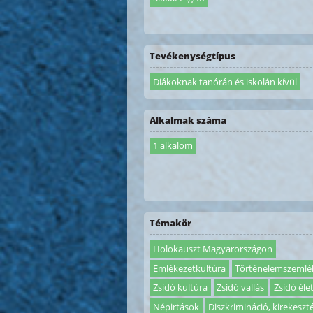
Tevékenységtípus
Diákoknak tanórán és iskolán kívül
Alkalmak száma
1 alkalom
Témakör
Holokauszt Magyarországon
Emlékezetkultúra
Történelemszemlé
Zsidó kultúra
Zsidó vallás
Zsidó éle
Népirtások
Diszkrimináció, kirekeszt