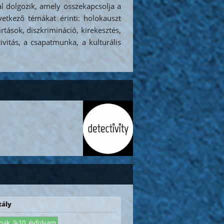
al dolgozik, amely összekapcsolja a
etkező témákat érinti: holokauszt
rtások, diszkrimináció, kirekesztés,
tivitás, a csapatmunka, a kulturális
tály
ak, 9-10. évfolyam