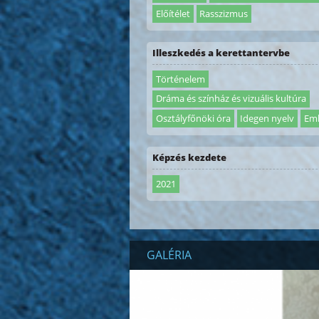
Előítélet
Rasszizmus
Illeszkedés a kerettantervbe
Történelem
Dráma és színház és vizuális kultúra
Osztályfőnöki óra
Idegen nyelv
Em
Képzés kezdete
2021
GALÉRIA