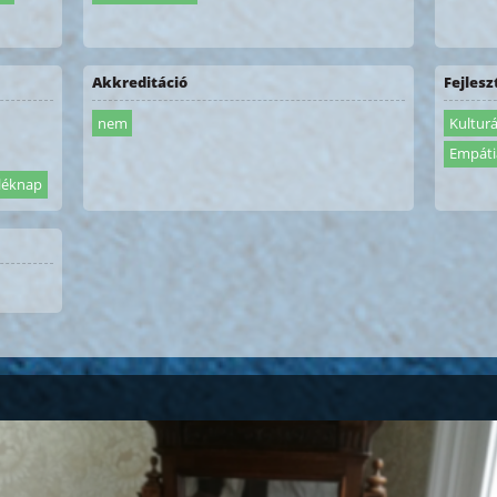
Akkreditáció
Fejles
nem
Kulturá
Empáti
léknap