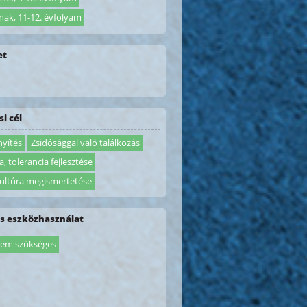
nak, 11-12. évfolyam
et
i cél
nyítés
Zsidósággal való találkozás
, tolerancia fejlesztése
kultúra megismertetése
is eszközhasználat
em szükséges