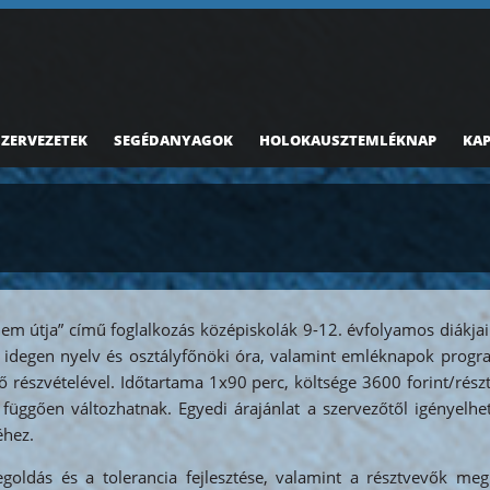
SZERVEZETEK
SEGÉDANYAGOK
HOLOKAUSZTEMLÉKNAP
KA
ellem útja” című foglalkozás középiskolák 9-12. évfolyamos diákjai
, idegen nyelv és osztályfőnöki óra, valamint emléknapok progra
 fő részvételével. Időtartama 1x90 perc, költsége 3600 forint/rés
függően változhatnak. Egyedi árajánlat a szervezőtől igényelhe
éhez.
oldás és a tolerancia fejlesztése, valamint a résztvevők megi