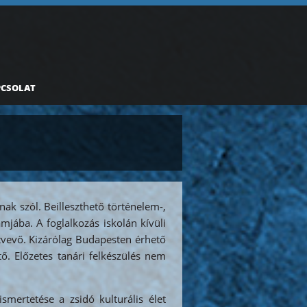
PCSOLAT
nak szól. Beilleszthető történelem-,
mjába. A foglalkozás iskolán kívüli
ztvevő. Kizárólag Budapesten érhető
tő. Előzetes tanári felkészülés nem
smertetése a zsidó kulturális élet