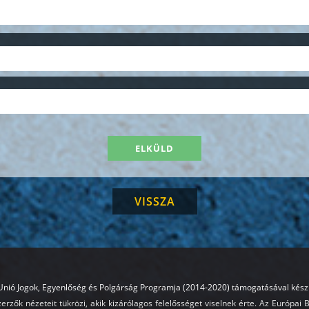
VISSZA
Unió Jogok, Egyenlőség és Polgárság Programja (2014-2020) támogatásával készü
erzők nézeteit tükrözi, akik kizárólagos felelősséget viselnek érte. Az Európai 