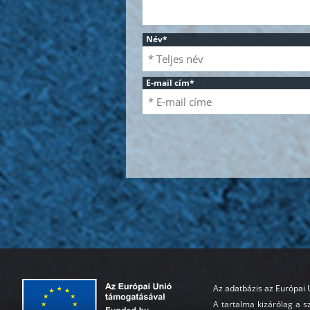
Név
*
E-mail cím
*
Az adatbázis az Európai 
A tartalma kizárólag a sz