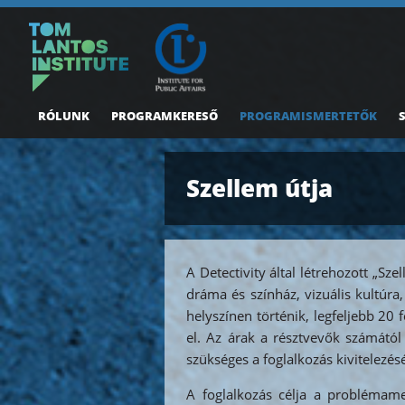
RÓLUNK
PROGRAMKERESŐ
PROGRAMISMERTETŐK
Szellem útja
A Detectivity által létrehozott „Sz
dráma és színház, vizuális kultúra
helyszínen történik, legfeljebb 20
el. Az árak a résztvevők számától 
szükséges a foglalkozás kivitelezés
A foglalkozás célja a problémameg