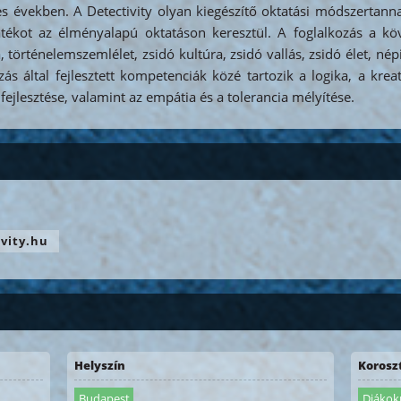
s években. A Detectivity olyan kiegészítő oktatási módszertann
kot az élményalapú oktatáson keresztül. A foglalkozás a köv
örténelemszemlélet, zsidó kultúra, zsidó vallás, zsidó élet, népi
zás által fejlesztett kompetenciák közé tartozik a logika, a krea
fejlesztése, valamint az empátia és a tolerancia mélyítése.
vity.hu
Helyszín
Korosz
Budapest
Diákokn