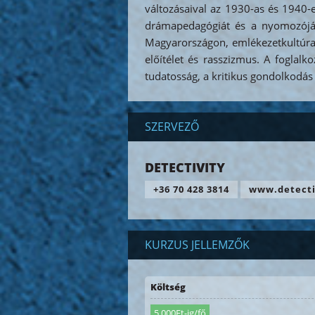
változásaival az 1930-as és 1940-e
drámapedagógiát és a nyomozójáté
Magyarországon, emlékezetkultúra, t
előítélet és rasszizmus. A foglalko
tudatosság, a kritikus gondolkodás 
SZERVEZŐ
DETECTIVITY
+36 70 428 3814
www.detecti
KURZUS JELLEMZŐK
Költség
5.000Ft-ig/fő