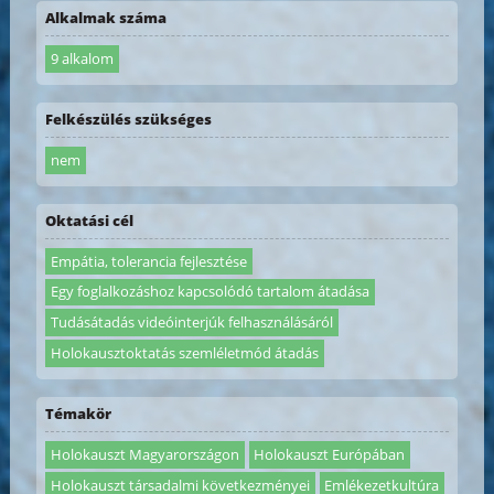
Alkalmak száma
9 alkalom
Felkészülés szükséges
nem
Oktatási cél
Empátia, tolerancia fejlesztése
Egy foglalkozáshoz kapcsolódó tartalom átadása
Tudásátadás videóinterjúk felhasználásáról
Holokausztoktatás szemléletmód átadás
Témakör
Holokauszt Magyarországon
Holokauszt Európában
Holokauszt társadalmi következményei
Emlékezetkultúra