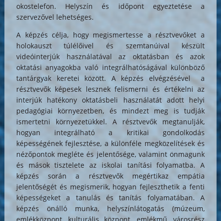
okostelefon. Helyszín és időpont egyeztetése a
szervezővel lehetséges.
A képzés célja, hogy megismertesse a résztvevőket a
holokauszt túlélőivel és szemtanúival készült
videóinterjúk használatával az oktatásban és azok
oktatási anyagokba való integrálhatóságával különböző
tantárgyak keretei között. A képzés elvégzésével a
résztvevők képesek lesznek felismerni és értékelni az
interjúk hatékony oktatásbeli használatát adott helyi
pedagógiai környezetben, és mindezt meg is tudják
ismertetni környezetükkel. A résztvevők megtanulják,
hogyan integrálható a kritikai gondolkodás
képességének fejlesztése, a különféle megközelítések és
nézőpontok megléte és jelentősége, valamint önmagunk
és mások tisztelete az iskolai tanítási folyamatba. A
képzés során a résztvevők megértikaz empátia
jelentőségét és megismerik, hogyan fejleszthetik a fenti
képességeket a tanulás és tanítás folyamatában. A
képzés önálló munka, helyszínlátogatás (múzeum,
emlékközpont, kulturális központ, emlékmű, városrész