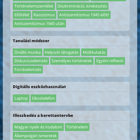
Történelemszemlélet
Diszkrimináció, kirekesztés
Előítélet
Rasszizmus
Antiszemitizmus 1945 előtt
Antiszemitizmus 1945 után
Tanulási módszer
Önálló munka
Helyszín látogatás
Múltkutatás
Diskurzuselemzés
Személyes történetek
Egyéni reflexió
Forráselemzés
Digitális eszközhasználat
Laptop
Okostelefon
Illeszkedés a kerettantervbe
Magyar nyelv és irodalom
Történelem
Állampolgári ismeretek