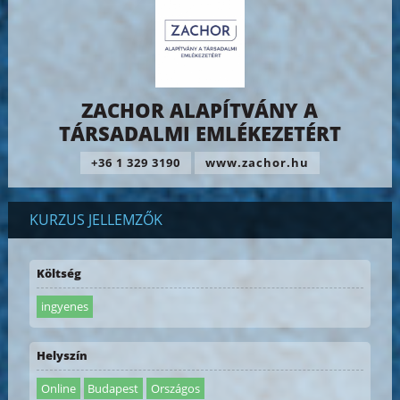
ZACHOR ALAPÍTVÁNY A
TÁRSADALMI EMLÉKEZETÉRT
+36 1 329 3190
www.zachor.hu
KURZUS JELLEMZŐK
Költség
ingyenes
Helyszín
Online
Budapest
Országos