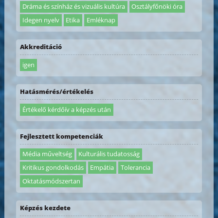
Dráma és színház és vizuális kultúra
Osztályfőnöki óra
Idegen nyelv
Etika
Emléknap
Akkreditáció
igen
Hatásmérés/értékelés
Értékelő kérdőív a képzés után
Fejlesztett kompetenciák
Média műveltség
Kulturális tudatosság
Kritikus gondolkodás
Empátia
Tolerancia
Oktatásmódszertan
Képzés kezdete