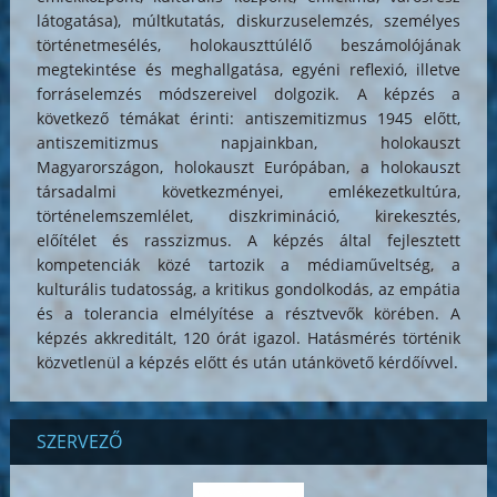
látogatása), múltkutatás, diskurzuselemzés, személyes
történetmesélés, holokauszttúlélő beszámolójának
megtekintése és meghallgatása, egyéni reflexió, illetve
forráselemzés módszereivel dolgozik. A képzés a
következő témákat érinti: antiszemitizmus 1945 előtt,
antiszemitizmus napjainkban, holokauszt
Magyarországon, holokauszt Európában, a holokauszt
társadalmi következményei, emlékezetkultúra,
történelemszemlélet, diszkrimináció, kirekesztés,
előítélet és rasszizmus. A képzés által fejlesztett
kompetenciák közé tartozik a médiaműveltség, a
kulturális tudatosság, a kritikus gondolkodás, az empátia
és a tolerancia elmélyítése a résztvevők körében. A
képzés akkreditált, 120 órát igazol. Hatásmérés történik
közvetlenül a képzés előtt és után utánkövető kérdőívvel.
SZERVEZŐ