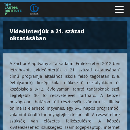
Videóinterjúk a 21. század
oktatásában
A Zachor Alapítvány a Társadalmi Emlékezetért 2012-ben
létrehozott „Videóinterjúk a 21. század oktatásában”
című programja általános iskola felső tagozatán (5-8.
évfolyamok), középiskolai előkészítő osztályokban és
középiskola 9-12. évfolyamán tanító tanároknak szól.
Legfeljebb 30 fő részvételével tartható. A képzés
országosan, határon túli résztvevők számára is, illetve
online is elérhető, ingyenes, egy 6+3 napos programból,
valamint önálló tananyagfejlesztésből áll. A részvételhez
szükség van előzetes felkészülésre. A képzés
kivitelezéséhez szükséges: számítógép/laptop, internet,